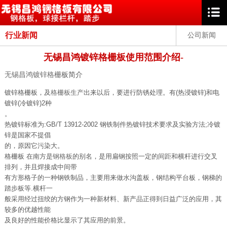
行业新闻
公司新闻
无锡昌鸿镀锌格栅板使用范围介绍-
无锡昌鸿镀锌格栅
板简介
镀锌格栅板，及
格栅板生产
出来以后，要进行防锈处理。有(热浸镀锌)和电
镀锌(冷镀锌)2种
。
热镀锌标准为:GB/T 13912-2002 钢铁制件热镀锌技术要求及实验方法;冷镀
锌是国家不提倡
的，原因它污染大。
格栅板 在南方是
钢格板
的别名，是用扁钢按照一定的间距和横杆进行交叉
排列，并且焊接成中间带
有方形格子的一种钢铁制品，主要用来做水沟盖板，钢结构平台板，钢梯的
踏步板等.横杆一
般采用经过扭绞的方钢作为一种新材料、新产品正得到日益广泛的应用，其
较多的优越性能
及良好的性能价格比显示了其应用的前景。