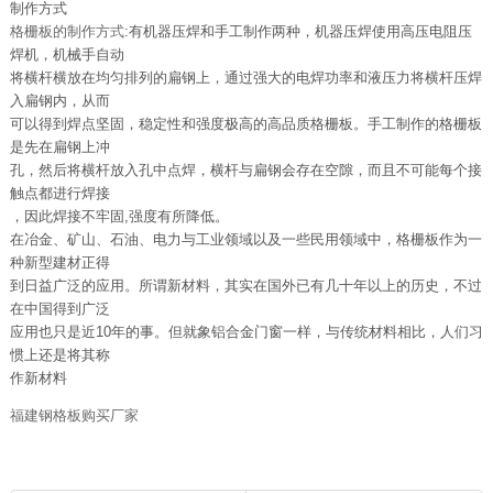
制作方式
格栅板的制作方式
:有机器压焊和手工制作两种，机器压焊使用高压电阻压
焊机，机械手自动
将横杆横放在均匀排列的扁钢上，通过强大的电焊功率和液压力将横杆压焊
入扁钢内，从而
可以得到焊点坚固，稳定性和强度极高的高品质格栅板。手工制作的格栅板
是先在扁钢上冲
孔，然后将横杆放入孔中点焊，横杆与扁钢会存在空隙，而且不可能每个接
触点都进行焊接
，因此焊接不牢固,强度有所降低。
在冶金、矿山、石油、电力与工业领域以及一些民用领域中，格栅板作为一
种新型建材正得
到日益广泛的应用。所谓新材料，其实在国外已有几十年以上的历史，不过
在中国得到广泛
应用也只是近10年的事。但就象铝合金门窗一样，与传统材料相比，人们习
惯上还是将其称
作新材料
福建钢格板购买厂家